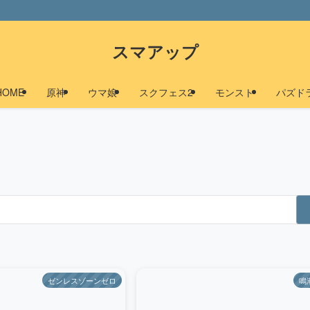
スマアップ
HOME
原神
ウマ娘
スクフェス2
モンスト
パズド
ゼンレスゾーンゼロ
鳴