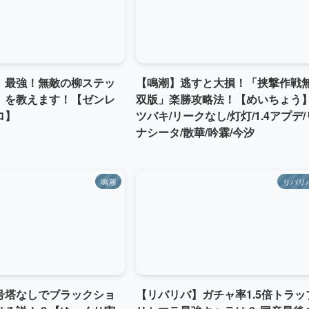
】最強！無敵の柳ステッ
【鳴潮】逃すと大損！「挟撃作戦
）を教えます！【ゼンレ
双版」楽勝攻略法！【めいちょう
ロ】
ツバキ/リークなし/灯灯/1.4アプデ/
ナシータ/散華/吟霖/今汐
鳴潮
リバリ
号塔なしでブラックショ
【リバリバ】ガチャ率1.5倍トラッ