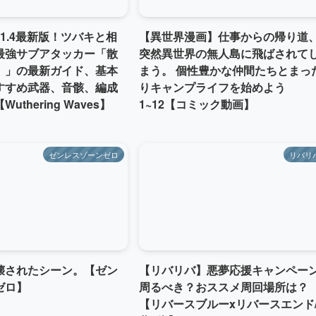
r1.4最新版！ツバキと相
【異世界漫画】仕事からの帰り道
最強サブアタッカー「散
突然異世界の無人島に飛ばされて
）」の最新ガイド、基本
まう。 個性豊かな仲間たちとまっ
すすめ武器、音骸、編成
りキャンプライフを始めよう
uthering Waves】
1~12【コミック動画】
ゼンレスゾーンゼロ
リバリ
壊されたシーン。【ゼン
【リバリバ】悪夢応援キャンペー
ゼロ】
周るべき？おススメ周回場所は？
【リバースブルーxリバースエンド