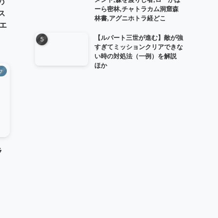
の
ーら密林,チャトラカム洞窟森
ス
林書,アグニホトラ経どこ
エ
【ルパート三世が進む】敵が強
すぎてミッションクリアできな
い時の対処法（一例）を解説
ほか
フ
ラ