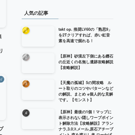
リ
人気の記事
ー
takt op. 推奨LV60の「熟思9」
を2Tクリアすれば、赤い虹音
無
素を高速で掘れる！
】
リ
【原神】砂漠左下側にある鑠石
の丘近くの名無し遺跡攻略解説
【攻略解説】
バ
【天魔の孤城】5の間攻略 ル
ート取りのコツやパターンなど
の解説、まとめ ※個人的な見解
です。【モンスト】
【原神】最後の1個！マップに
表示されない隠しワープポイン
ト解除方法【攻略解説】アラン
プ
ナラ,3.0スメール,原石アチーブ
メント,森を渡りし者,ローかぱ