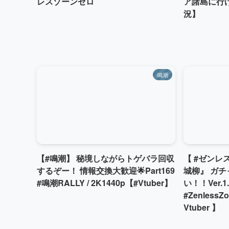
レスゾーンゼロ
ア諸島に行
況】
鳴潮
【#鳴潮】 秘境しながらトゲバラ回収
【 #ゼンレ
するぞー！ 情報交換大歓迎🌟Part169
城柳』 ガ
#鳴潮RALLY / 2K1440p【#Vtuber】
い！！Ver.
#ZenlessZ
Vtuber 】