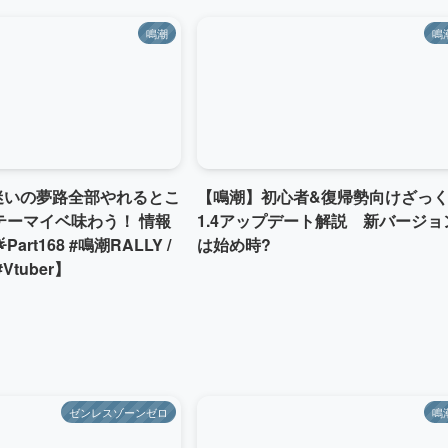
鳴潮
鳴
 迷いの夢路全部やれるとこ
【鳴潮】初心者&復帰勢向けざっ
テーマイベ味わう！ 情報
1.4アップデート解説 新バージョ
art168 #鳴潮RALLY /
は始め時?
#Vtuber】
ゼンレスゾーンゼロ
鳴