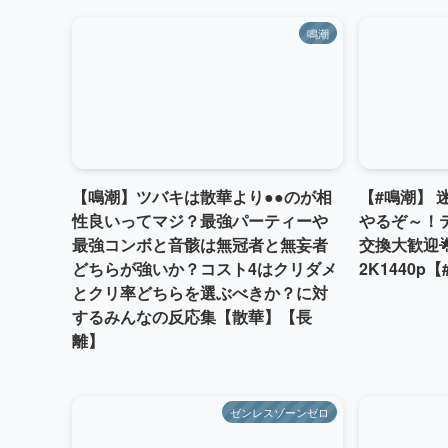
鳴潮
【鳴潮】ツバキは散華より●●のが相
【#鳴潮】
性良いってマジ？最強パーティーや
やるぞ～！
最強コンボと音骸は無冠者と無妄者
交換大歓迎🌟P
どちらが強いか？コスト4はクリダメ
2K1440p【
とクリ率どちらを選ぶべきか？に対
するみんなの反応集【散華】【長
離】
ゼンレスゾーンゼロ