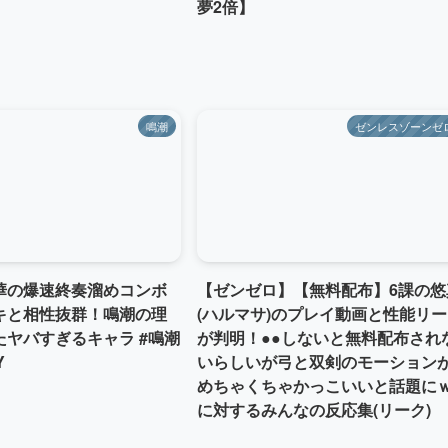
夢2倍】
鳴潮
ゼンレスゾーンゼ
華の爆速終奏溜めコンボ
【ゼンゼロ】【無料配布】6課の悠
キと相性抜群！鳴潮の理
(ハルマサ)のプレイ動画と性能リ
たヤバすぎるキャラ #鳴潮
が判明！●●しないと無料配布され
Y
いらしいが弓と双剣のモーション
めちゃくちゃかっこいいと話題に
に対するみんなの反応集(リーク)