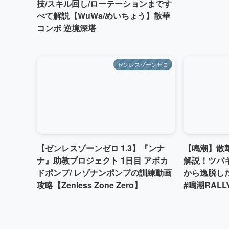
技/スキル回し/ローテーションまです
べて解説【WuWa/めいちょう】散華
コンボ 逆境深塔
ゼンレスゾーンゼロ
【ゼンレスゾーンゼロ 1.3】『ンナ
【鳴潮】散
ナ』助教プロジェクト 1日目 アボカ
解説！ツバ
ドポンプ/ レゾナンポンプの訓練動画
から逸脱し
攻略【Zenless Zone Zero】
#鳴潮RALL