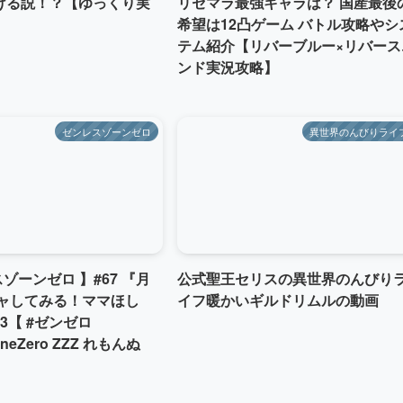
ける説！？【ゆっくり実
リセマラ最強キャラは？ 国産最後
希望は12凸ゲーム バトル攻略やシ
テム紹介【リバーブルー×リバース
ンド実況攻略】
ゼンレスゾーンゼロ
異世界のんびりライ
スゾーンゼロ 】#67 『月
公式聖王セリスの異世界のんびり
チャしてみる！ママほし
イフ暖かいギルドリムルの動画
1.3【 #ゼンゼロ
oneZero ZZZ れもんぬ