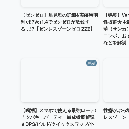
【ゼンゼロ】星見雅の詳細&実装時期
【鳴潮】Ve
判明!?Ver1.4でゼンゼロが激変す
性抜群★４
る…!?【ゼンレスゾーンゼロ ZZZ】
華（サンカ
コンボ、お
などを解説【W
鳴潮
【鳴潮】スマホで使える最強ローテ!
性癖がぶっ
「ツバキ」パーティー編成徹底解説
レスゾーン
★DPS/ビルド/クイックスワップ/小