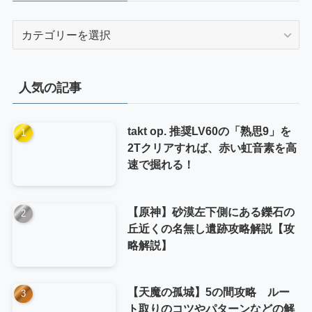
カ
テ
ゴ
リ
人気の記事
ー
takt op. 推奨LV60の「熟思9」を
2Tクリアすれば、赤い虹音素を高
速で掘れる！
【原神】砂漠左下側にある鑠石の
丘近くの名無し遺跡攻略解説【攻
略解説】
【天魔の孤城】5の間攻略 ルー
ト取りのコツやパターンなどの解