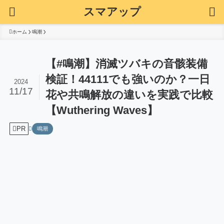
スマアップ
ホーム
鳴潮
【#鳴潮】消滅ツバキの音骸装備
検証！44111でも強いのか？一日
2024
11/17
花や共鳴解放の違いを実践で比較
【Wuthering Waves】
PR
鳴潮