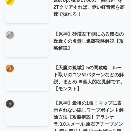
2Tクリアすれば、赤い虹音素を高
速で掘れる！
【原神】砂漠左下側にある鑠石の
丘近くの名無し遺跡攻略解説【攻
略解説】
【天魔の孤城】5の間攻略 ルー
ト取りのコツやパターンなどの解
説、まとめ ※個人的な見解です。
【モンスト】
【原神】最後の1個！マップに表
示されない隠しワープポイント解
除方法【攻略解説】アランナ
ラ,3.0スメール,原石アチーブメン
ト,森を渡りし者,ローかぱーら密