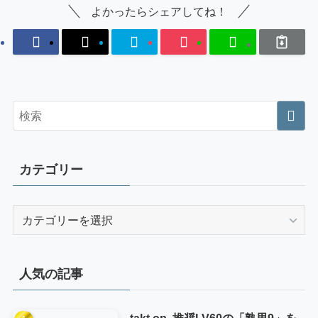
よかったらシェアしてね！
カテゴリー
カ
テ
ゴ
リ
人気の記事
ー
takt op. 推奨LV60の「熟思9」を