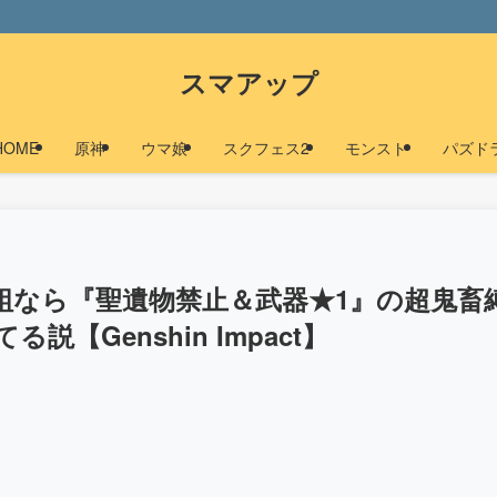
スマアップ
HOME
原神
ウマ娘
スクフェス2
モンスト
パズド
組なら『聖遺物禁止＆武器★1』の超鬼畜
【Genshin Impact】