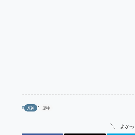
原神
原神
よかっ