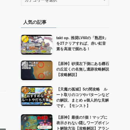
テ
ゴ
リ
人気の記事
ー
takt op. 推奨LV60の「熟思9」
を2Tクリアすれば、赤い虹音
素を高速で掘れる！
【原神】砂漠左下側にある鑠石
の丘近くの名無し遺跡攻略解説
【攻略解説】
【天魔の孤城】5の間攻略 ル
ート取りのコツやパターンなど
の解説、まとめ ※個人的な見解
です。【モンスト】
【原神】最後の1個！マップに
表示されない隠しワープポイン
ト解除方法【攻略解説】アラン