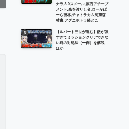
ナラ,3.0スメール,原石アチーブ
メント,森を渡りし者,ローかぱ
ーら密林,チャトラカム洞窟森
林書,アグニホトラ経どこ
【ルパート三世が進む】敵が強
すぎてミッションクリアできな
い時の対処法（一例）を解説
ほか