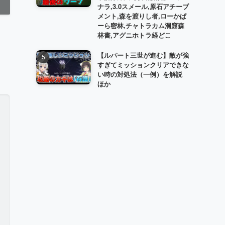
ナラ,3.0スメール,原石アチーブ
メント,森を渡りし者,ローかぱ
ーら密林,チャトラカム洞窟森
林書,アグニホトラ経どこ
【ルパート三世が進む】敵が強
すぎてミッションクリアできな
い時の対処法（一例）を解説
ほか