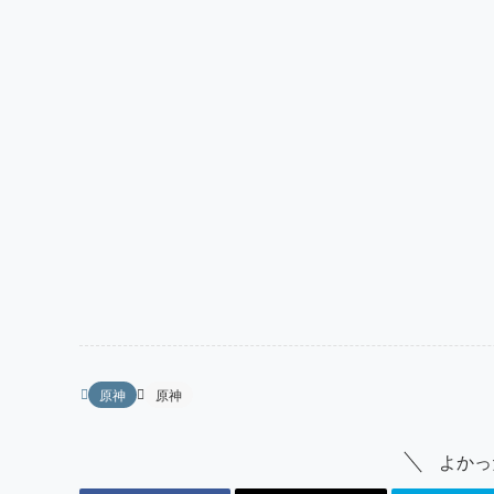
原神
原神
よかっ