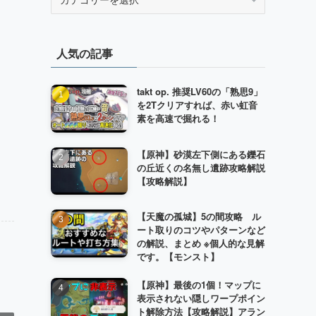
テ
ゴ
リ
人気の記事
ー
takt op. 推奨LV60の「熟思9」
を2Tクリアすれば、赤い虹音
素を高速で掘れる！
【原神】砂漠左下側にある鑠石
の丘近くの名無し遺跡攻略解説
【攻略解説】
【天魔の孤城】5の間攻略 ル
ート取りのコツやパターンなど
の解説、まとめ ※個人的な見解
です。【モンスト】
【原神】最後の1個！マップに
表示されない隠しワープポイン
ト解除方法【攻略解説】アラン