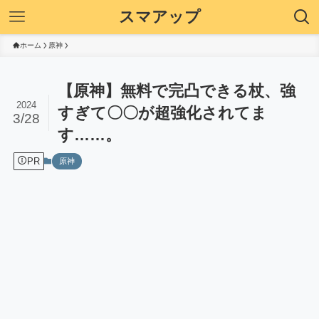
スマアップ
ホーム
原神
【原神】無料で完凸できる杖、強
2024
すぎて〇〇が超強化されてま
3/28
す……。
PR
原神