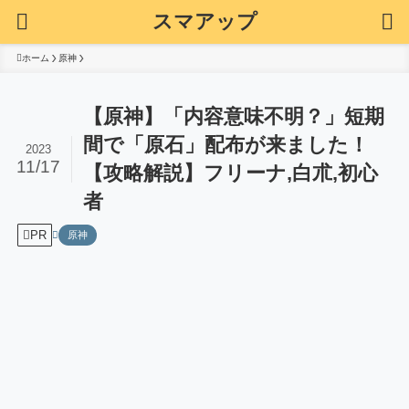
スマアップ
ホーム
原神
【原神】「内容意味不明？」短期
間で「原石」配布が来ました！
2023
11/17
【攻略解説】フリーナ,白朮,初心
者
PR
原神