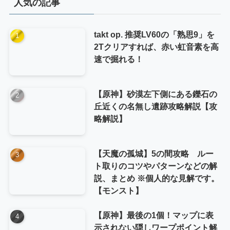
人気の記事
ー
takt op. 推奨LV60の「熟思9」を
2Tクリアすれば、赤い虹音素を高
速で掘れる！
【原神】砂漠左下側にある鑠石の
丘近くの名無し遺跡攻略解説【攻
略解説】
【天魔の孤城】5の間攻略 ルー
ト取りのコツやパターンなどの解
説、まとめ ※個人的な見解です。
【モンスト】
【原神】最後の1個！マップに表
示されない隠しワープポイント解