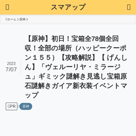
スマアップ
ホーム
原神
【原神】初日！宝箱全78個全回
収！全部の場所（ハッピークーポ
ン１５５）【攻略解説】【 げんし
2023
ん】「ヴェルーリヤ・ミラージ
7/07
ュ」ギミック謎解き見逃し宝箱原
石謎解きガイア新衣装イベントマ
ップ
PR
原神