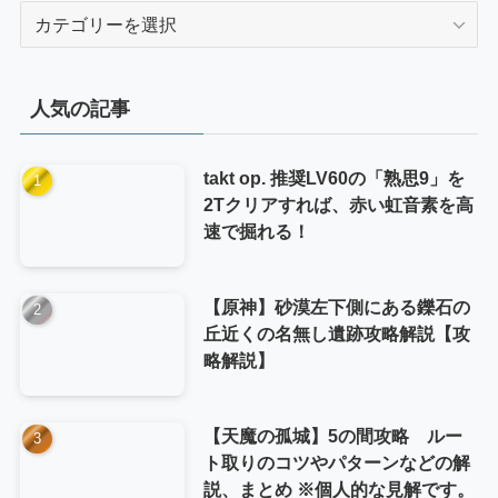
カ
テ
ゴ
リ
人気の記事
ー
takt op. 推奨LV60の「熟思9」を
2Tクリアすれば、赤い虹音素を高
速で掘れる！
【原神】砂漠左下側にある鑠石の
丘近くの名無し遺跡攻略解説【攻
略解説】
【天魔の孤城】5の間攻略 ルー
ト取りのコツやパターンなどの解
説、まとめ ※個人的な見解です。