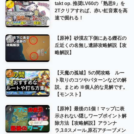
takt op. 推奨LV60の「熟思9」を
2Tクリアすれば、赤い虹音素を高
速で掘れる！
【原神】砂漠左下側にある鑠石の
丘近くの名無し遺跡攻略解説【攻
略解説】
【天魔の孤城】5の間攻略 ルー
ト取りのコツやパターンなどの解
説、まとめ ※個人的な見解です。
【モンスト】
【原神】最後の1個！マップに表
示されない隠しワープポイント解
除方法【攻略解説】アランナ
ラ,3.0スメール,原石アチーブメン