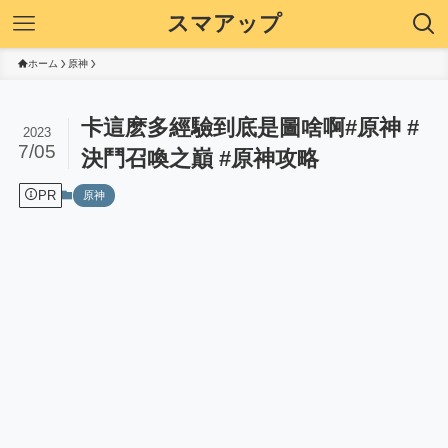
スマアップ
ホーム
原神
卡這麽多經驗到底是圖啥啊#原神 #
2023
7/05
決鬥召喚之巔 #原神攻略
PR
原神