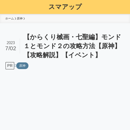
スマアップ
ホーム
原神
【からくり械画・七聖編】モンド
2023
１とモンド２の攻略方法【原神】
7/02
【攻略解説】【イベント】
PR
原神