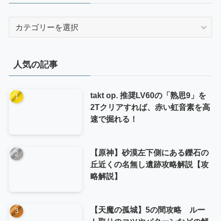
カ
テ
ゴ
リ
人気の記事
ー
takt op. 推奨LV60の「熟思9」を
2Tクリアすれば、赤い虹音素を高
速で掘れる！
【原神】砂漠左下側にある鑠石の
丘近くの名無し遺跡攻略解説【攻
略解説】
【天魔の孤城】5の間攻略 ルー