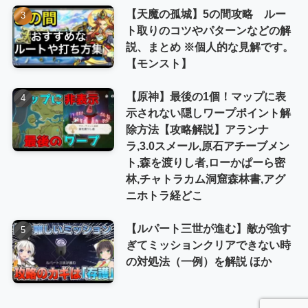
【天魔の孤城】5の間攻略 ルー
ト取りのコツやパターンなどの解
説、まとめ ※個人的な見解です。
【モンスト】
【原神】最後の1個！マップに表
示されない隠しワープポイント解
除方法【攻略解説】アランナ
ラ,3.0スメール,原石アチーブメン
ト,森を渡りし者,ローかぱーら密
林,チャトラカム洞窟森林書,アグ
ニホトラ経どこ
【ルパート三世が進む】敵が強す
ぎてミッションクリアできない時
の対処法（一例）を解説 ほか