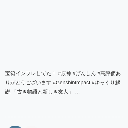
宝箱インフレしてた！ #原神 #げんしん #高評価あ
りがとうございます #GenshinImpact #ゆっくり解
説 「古き物語と新しき友人」 …