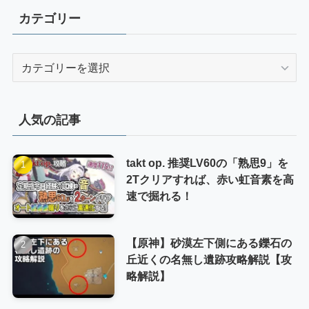
カテゴリー
カ
テ
ゴ
リ
人気の記事
ー
takt op. 推奨LV60の「熟思9」を
2Tクリアすれば、赤い虹音素を高
速で掘れる！
【原神】砂漠左下側にある鑠石の
丘近くの名無し遺跡攻略解説【攻
略解説】