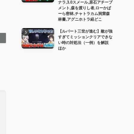
ナラ,3.0スメール,原石アチーブ
メント,森を渡りし者,ローかぱ
ーら密林,チャトラカム洞窟森
林書,アグニホトラ経どこ
【ルパート三世が進む】敵が強
すぎてミッションクリアできな
い時の対処法（一例）を解説
ほか