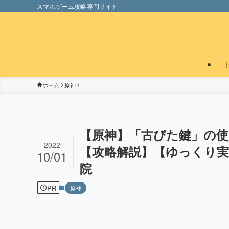
スマホゲーム攻略専門サイト
ホーム
原神
【原神】「古びた鍵」の使
2022
【攻略解説】【ゆっくり実
10/01
院
PR
原神