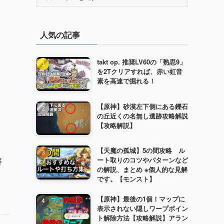
テ
ゴ
リ
人気の記事
ー
takt op. 推奨LV60の「熟思9」
を2Tクリアすれば、赤い虹音
素を高速で掘れる！
【原神】砂漠左下側にある鑠石
の丘近くの名無し遺跡攻略解説
【攻略解説】
【天魔の孤城】5の間攻略 ル
解
ート取りのコツやパターンなど
の解説、まとめ ※個人的な見解
です。【モンスト】
【原神】最後の1個！マップに
表示されない隠しワープポイン
ト解除方法【攻略解説】アラン