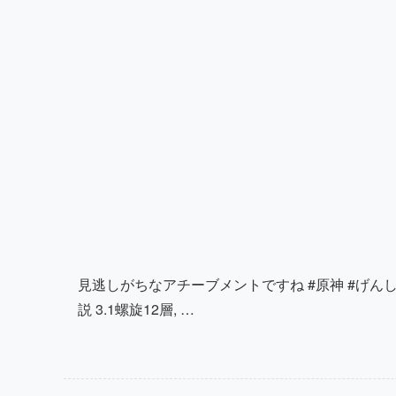
見逃しがちなアチーブメントですね #原神 #げんしん 
説 3.1螺旋12層, …