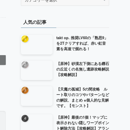
テ
ゴ
リ
人気の記事
ー
takt op. 推奨LV60の「熟思9」
を2Tクリアすれば、赤い虹音
素を高速で掘れる！
【原神】砂漠左下側にある鑠石
の丘近くの名無し遺跡攻略解説
【攻略解説】
【天魔の孤城】5の間攻略 ル
ート取りのコツやパターンなど
の解説、まとめ ※個人的な見解
です。【モンスト】
【原神】最後の1個！マップに
表示されない隠しワープポイン
ト解除方法【攻略解説】アラン