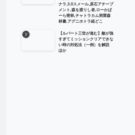
ナラ,3.0スメール,原石アチーブ
メント,森を渡りし者,ローかぱ
ーら密林,チャトラカム洞窟森
林書,アグニホトラ経どこ
【ルパート三世が進む】敵が強
すぎてミッションクリアできな
い時の対処法（一例）を解説
ほか