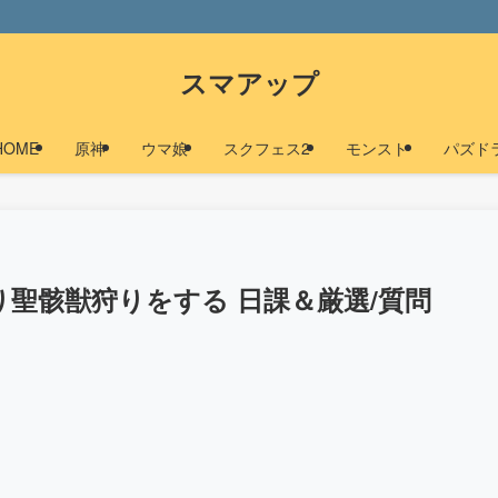
スマアップ
HOME
原神
ウマ娘
スクフェス2
モンスト
パズド
り聖骸獣狩りをする 日課＆厳選/質問