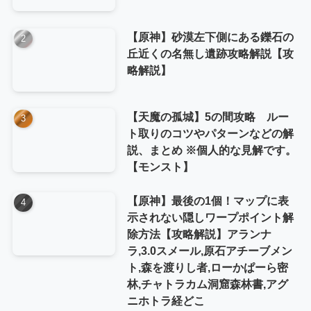
【原神】砂漠左下側にある鑠石の
丘近くの名無し遺跡攻略解説【攻
略解説】
【天魔の孤城】5の間攻略 ルー
ト取りのコツやパターンなどの解
説、まとめ ※個人的な見解です。
【モンスト】
【原神】最後の1個！マップに表
示されない隠しワープポイント解
除方法【攻略解説】アランナ
ラ,3.0スメール,原石アチーブメン
ト,森を渡りし者,ローかぱーら密
林,チャトラカム洞窟森林書,アグ
ニホトラ経どこ