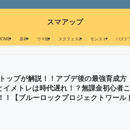
スマアップ
HOME
原神
ウマ娘
スクフェス2
モンスト
パズド
境トップが解説！！アプデ後の最強育成方
とイメトレは時代遅れ！？無課金初心者
！！【ブルーロックプロジェクトワール