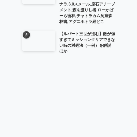
ナラ,3.0スメール,原石アチーブ
メント,森を渡りし者,ローかぱ
ーら密林,チャトラカム洞窟森
林書,アグニホトラ経どこ
【ルパート三世が進む】敵が強
すぎてミッションクリアできな
い時の対処法（一例）を解説
ほか
は