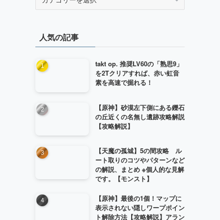
テ
ゴ
リ
人気の記事
ー
takt op. 推奨LV60の「熟思9」
を2Tクリアすれば、赤い虹音
素を高速で掘れる！
【原神】砂漠左下側にある鑠石
の丘近くの名無し遺跡攻略解説
【攻略解説】
【天魔の孤城】5の間攻略 ル
ート取りのコツやパターンなど
の解説、まとめ ※個人的な見解
です。【モンスト】
【原神】最後の1個！マップに
表示されない隠しワープポイン
ト解除方法【攻略解説】アラン