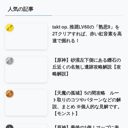
リ
人気の記事
ー
takt op. 推奨LV60の「熟思9」を
2Tクリアすれば、赤い虹音素を高
速で掘れる！
【原神】砂漠左下側にある鑠石の
丘近くの名無し遺跡攻略解説【攻
略解説】
【天魔の孤城】5の間攻略 ルー
ト取りのコツやパターンなどの解
説、まとめ ※個人的な見解です。
【モンスト】
【原神】最後の1個！マップに表