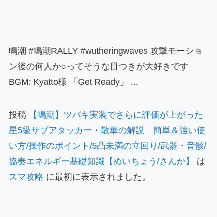
鳴潮 #鳴潮RALLY #wutheringwaves 攻撃モーショ
ン後の何人か○ってそうな目つきが大好きです
BGM: Kyatto様 「Get Ready」 ...
投稿
【鳴潮】ツバキ実装でさらに評価が上がった
星5級サブアタッカー・散華の解説 簡単＆強い使
い方/操作のポイント/5凸未満の立回り/武器・音骸/
協奏エネルギー基礎知識【めいちょう/さんか】
は
スマ攻略
に最初に表示されました。