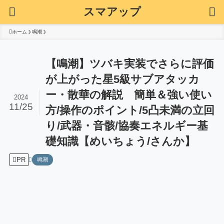
スマアップ
ホーム
鳴潮
【鳴潮】ツバキ実装でさらに評価
が上がった星5級サブアタッカ
ー・散華の解説 簡単＆強い使い
2024
11/25
方/操作のポイント/5凸未満の立回
り/武器・音骸/協奏エネルギー基
礎知識【めいちょう/さんか】
PR
鳴潮