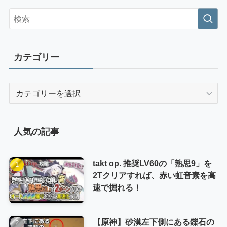
カテゴリー
カ
テ
ゴ
リ
人気の記事
ー
takt op. 推奨LV60の「熟思9」を
2Tクリアすれば、赤い虹音素を高
速で掘れる！
【原神】砂漠左下側にある鑠石の