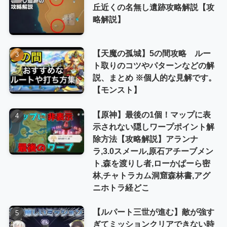
丘近くの名無し遺跡攻略解説【攻
略解説】
【天魔の孤城】5の間攻略 ルー
ト取りのコツやパターンなどの解
説、まとめ ※個人的な見解です。
【モンスト】
【原神】最後の1個！マップに表
示されない隠しワープポイント解
除方法【攻略解説】アランナ
ラ,3.0スメール,原石アチーブメン
ト,森を渡りし者,ローかぱーら密
林,チャトラカム洞窟森林書,アグ
ニホトラ経どこ
【ルパート三世が進む】敵が強す
ぎてミッションクリアできない時