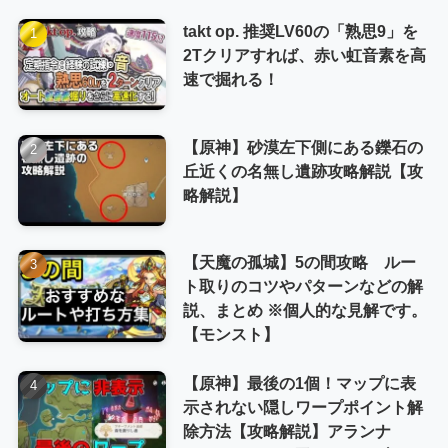
takt op. 推奨LV60の「熟思9」を
2Tクリアすれば、赤い虹音素を高
速で掘れる！
【原神】砂漠左下側にある鑠石の
丘近くの名無し遺跡攻略解説【攻
略解説】
【天魔の孤城】5の間攻略 ルー
ト取りのコツやパターンなどの解
説、まとめ ※個人的な見解です。
【モンスト】
【原神】最後の1個！マップに表
示されない隠しワープポイント解
除方法【攻略解説】アランナ