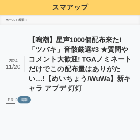
スマアップ
ホーム
鳴潮
【鳴潮】星声1000個配布来た!
「ツバキ」音骸厳選#3 ★質問や
コメント大歓迎! TGAノミネート
2024
11/20
だけでこの配布量はありがた
い…!【めいちょう/WuWa】新キ
ャラ アプデ 灯灯
PR
鳴潮