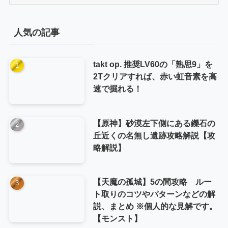
テ
ゴ
リ
人気の記事
ー
takt op. 推奨LV60の「熟思9」を
2Tクリアすれば、赤い虹音素を高
速で掘れる！
【原神】砂漠左下側にある鑠石の
丘近くの名無し遺跡攻略解説【攻
略解説】
【天魔の孤城】5の間攻略 ルー
ト取りのコツやパターンなどの解
説、まとめ ※個人的な見解です。
【モンスト】