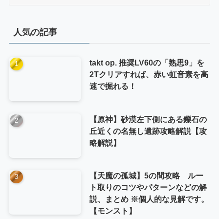
テ
ゴ
リ
人気の記事
ー
takt op. 推奨LV60の「熟思9」を
2Tクリアすれば、赤い虹音素を高
速で掘れる！
【原神】砂漠左下側にある鑠石の
丘近くの名無し遺跡攻略解説【攻
略解説】
【天魔の孤城】5の間攻略 ルー
ト取りのコツやパターンなどの解
説、まとめ ※個人的な見解です。
【モンスト】