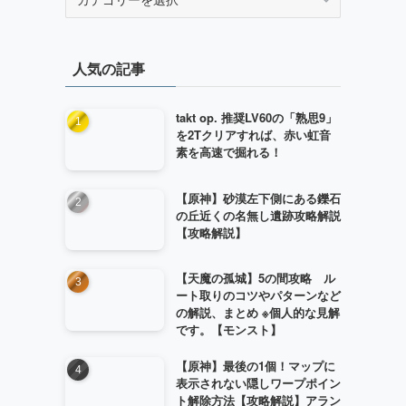
テ
ゴ
リ
人気の記事
ー
takt op. 推奨LV60の「熟思9」
を2Tクリアすれば、赤い虹音
素を高速で掘れる！
【原神】砂漠左下側にある鑠石
の丘近くの名無し遺跡攻略解説
【攻略解説】
【天魔の孤城】5の間攻略 ル
ート取りのコツやパターンなど
の解説、まとめ ※個人的な見解
です。【モンスト】
【原神】最後の1個！マップに
表示されない隠しワープポイン
ト解除方法【攻略解説】アラン