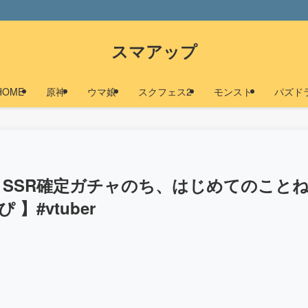
スマアップ
HOME
原神
ウマ娘
スクフェス2
モンスト
パズド
】SSR確定ガチャのち、はじめてのこと
】#vtuber