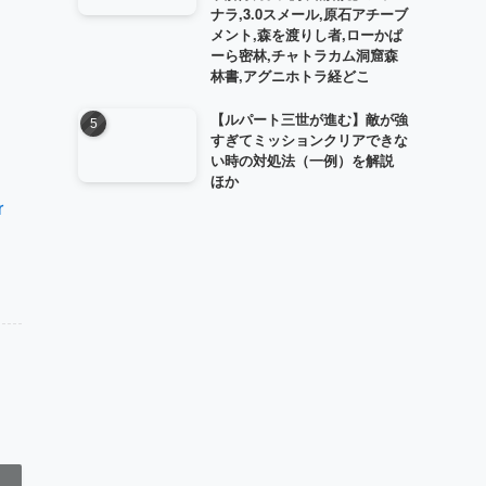
ナラ,3.0スメール,原石アチーブ
メント,森を渡りし者,ローかぱ
ーら密林,チャトラカム洞窟森
林書,アグニホトラ経どこ
【ルパート三世が進む】敵が強
すぎてミッションクリアできな
い時の対処法（一例）を解説
ほか
r