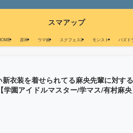
スマアップ
HOME
原神
ウマ娘
スクフェス2
モンスト
パズド
い新衣装を着せられてる麻央先輩に対す
学園アイドルマスター/学マス/有村麻央