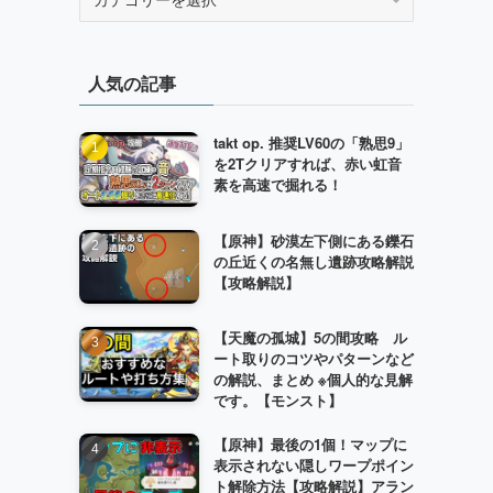
テ
ゴ
リ
人気の記事
ー
takt op. 推奨LV60の「熟思9」
を2Tクリアすれば、赤い虹音
素を高速で掘れる！
【原神】砂漠左下側にある鑠石
の丘近くの名無し遺跡攻略解説
【攻略解説】
【天魔の孤城】5の間攻略 ル
ート取りのコツやパターンなど
の解説、まとめ ※個人的な見解
です。【モンスト】
【原神】最後の1個！マップに
表示されない隠しワープポイン
ト解除方法【攻略解説】アラン