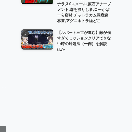
ナラ,3.0スメール,原石アチーブ
メント,森を渡りし者,ローかぱ
ーら密林,チャトラカム洞窟森
林書,アグニホトラ経どこ
【ルパート三世が進む】敵が強
すぎてミッションクリアできな
い時の対処法（一例）を解説
ほか