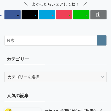
よかったらシェアしてね！
カテゴリー
カ
テ
ゴ
リ
人気の記事
ー
takt op. 推奨LV60の「熟思9」を