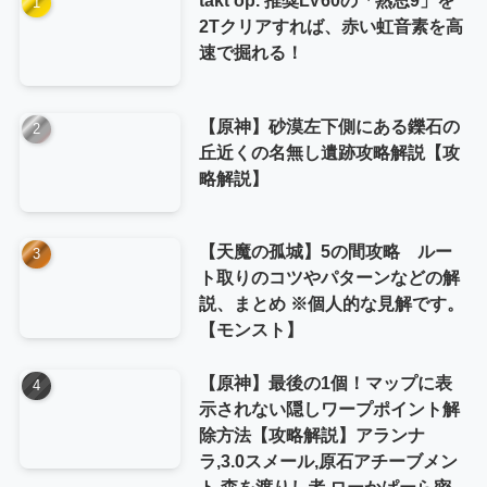
2Tクリアすれば、赤い虹音素を高
速で掘れる！
【原神】砂漠左下側にある鑠石の
丘近くの名無し遺跡攻略解説【攻
略解説】
【天魔の孤城】5の間攻略 ルー
ト取りのコツやパターンなどの解
説、まとめ ※個人的な見解です。
【モンスト】
【原神】最後の1個！マップに表
示されない隠しワープポイント解
除方法【攻略解説】アランナ
ラ,3.0スメール,原石アチーブメン
ト,森を渡りし者,ローかぱーら密