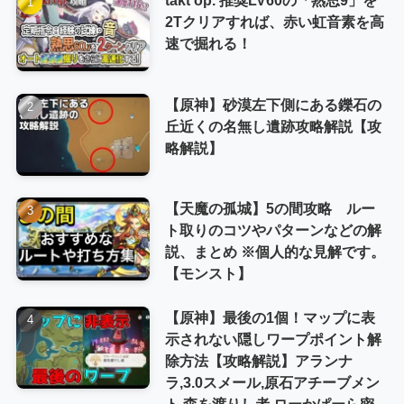
2Tクリアすれば、赤い虹音素を高
速で掘れる！
【原神】砂漠左下側にある鑠石の
丘近くの名無し遺跡攻略解説【攻
略解説】
【天魔の孤城】5の間攻略 ルー
ト取りのコツやパターンなどの解
説、まとめ ※個人的な見解です。
【モンスト】
【原神】最後の1個！マップに表
示されない隠しワープポイント解
除方法【攻略解説】アランナ
ラ,3.0スメール,原石アチーブメン
ト,森を渡りし者,ローかぱーら密