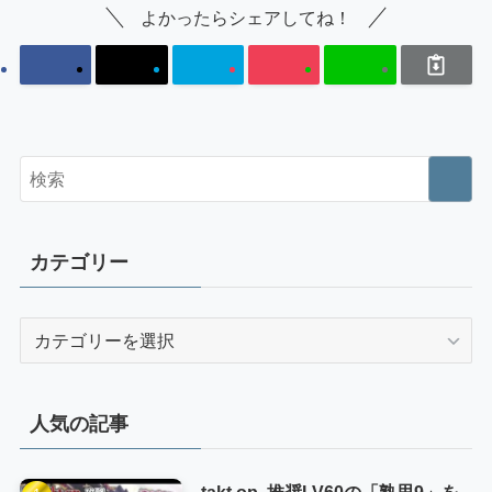
よかったらシェアしてね！
カテゴリー
カ
テ
ゴ
リ
人気の記事
ー
takt op. 推奨LV60の「熟思9」を