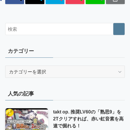
カテゴリー
カ
テ
ゴ
リ
人気の記事
ー
takt op. 推奨LV60の「熟思9」を
2Tクリアすれば、赤い虹音素を高
速で掘れる！