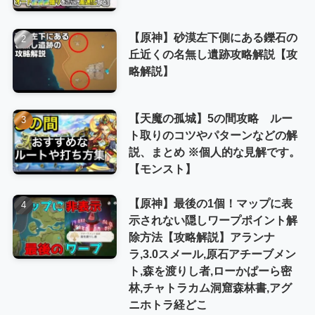
【原神】砂漠左下側にある鑠石の
丘近くの名無し遺跡攻略解説【攻
略解説】
【天魔の孤城】5の間攻略 ルー
ト取りのコツやパターンなどの解
説、まとめ ※個人的な見解です。
【モンスト】
【原神】最後の1個！マップに表
示されない隠しワープポイント解
除方法【攻略解説】アランナ
ラ,3.0スメール,原石アチーブメン
ト,森を渡りし者,ローかぱーら密
林,チャトラカム洞窟森林書,アグ
ニホトラ経どこ