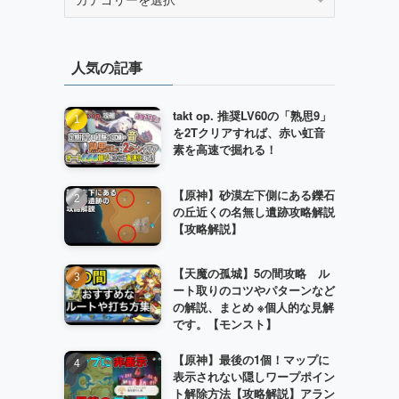
テ
ゴ
リ
人気の記事
ー
takt op. 推奨LV60の「熟思9」
を2Tクリアすれば、赤い虹音
素を高速で掘れる！
【原神】砂漠左下側にある鑠石
の丘近くの名無し遺跡攻略解説
【攻略解説】
【天魔の孤城】5の間攻略 ル
ート取りのコツやパターンなど
の解説、まとめ ※個人的な見解
です。【モンスト】
【原神】最後の1個！マップに
表示されない隠しワープポイン
ト解除方法【攻略解説】アラン