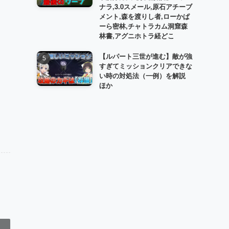
ナラ,3.0スメール,原石アチーブ
メント,森を渡りし者,ローかぱ
ーら密林,チャトラカム洞窟森
林書,アグニホトラ経どこ
【ルパート三世が進む】敵が強
すぎてミッションクリアできな
い時の対処法（一例）を解説
ほか