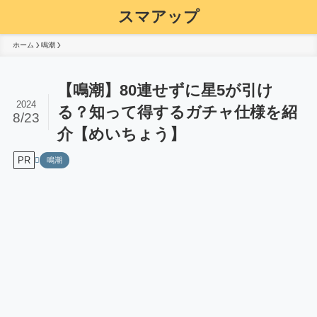
スマアップ
ホーム
鳴潮
【鳴潮】80連せずに星5が引け
2024
る？知って得するガチャ仕様を紹
8/23
介【めいちょう】
PR
鳴潮