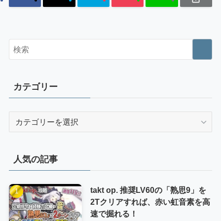
カテゴリー
カ
テ
ゴ
リ
人気の記事
ー
takt op. 推奨LV60の「熟思9」を
2Tクリアすれば、赤い虹音素を高
速で掘れる！