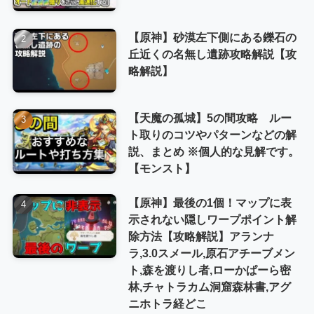
【原神】砂漠左下側にある鑠石の
丘近くの名無し遺跡攻略解説【攻
略解説】
【天魔の孤城】5の間攻略 ルー
ト取りのコツやパターンなどの解
説、まとめ ※個人的な見解です。
【モンスト】
【原神】最後の1個！マップに表
示されない隠しワープポイント解
除方法【攻略解説】アランナ
ラ,3.0スメール,原石アチーブメン
ト,森を渡りし者,ローかぱーら密
林,チャトラカム洞窟森林書,アグ
ニホトラ経どこ