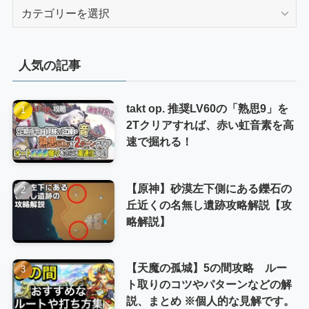
カ
テ
ゴ
リ
人気の記事
ー
takt op. 推奨LV60の「熟思9」を
2Tクリアすれば、赤い虹音素を高
速で掘れる！
【原神】砂漠左下側にある鑠石の
丘近くの名無し遺跡攻略解説【攻
略解説】
【天魔の孤城】5の間攻略 ルー
ト取りのコツやパターンなどの解
説、まとめ ※個人的な見解です。