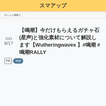
スマアップ
ホーム
鳴潮
【鳴潮】今だけもらえるガチャ石
(星声)と強化素材について解説し
2024
8/17
ます【Wutheringwaves 】#鳴潮 #
鳴潮RALLY
PR
鳴潮