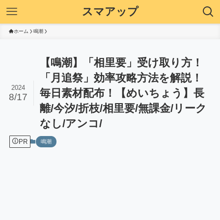
スマアップ
ホーム
鳴潮
【鳴潮】「相里要」受け取り方！
「月追祭」効率攻略方法を解説！
2024
毎日素材配布！【めいちょう】長
8/17
離/今汐/折枝/相里要/無課金/リーク
なし/アンコ/
PR
鳴潮