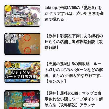
takt op. 推奨LV60の「熟思9」を
2Tクリアすれば、赤い虹音素を高
速で掘れる！
【原神】砂漠左下側にある鑠石の
丘近くの名無し遺跡攻略解説【攻
略解説】
【天魔の孤城】5の間攻略 ルー
ト取りのコツやパターンなどの解
説、まとめ ※個人的な見解です。
【モンスト】
【原神】最後の1個！マップに表
示されない隠しワープポイント解
除方法【攻略解説】アランナ