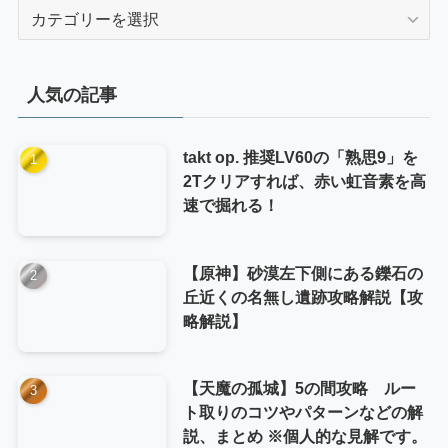
カ
テ
ゴ
リ
人気の記事
ー
takt op. 推奨LV60の「熟思9」を
2Tクリアすれば、赤い虹音素を高
速で掘れる！
【原神】砂漠左下側にある鑠石の
丘近くの名無し遺跡攻略解説【攻
略解説】
【天魔の孤城】5の間攻略 ルー
ト取りのコツやパターンなどの解
説、まとめ ※個人的な見解です。