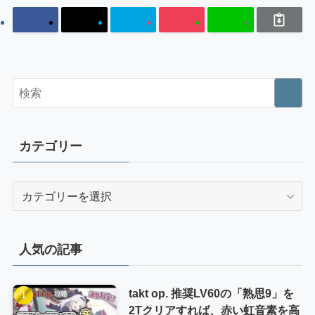
カテゴリー
カ
テ
ゴ
リ
人気の記事
ー
takt op. 推奨LV60の「熟思9」を
2Tクリアすれば、赤い虹音素を高