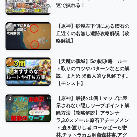
速で掘れる！
【原神】砂漠左下側にある鑠石の
丘近くの名無し遺跡攻略解説【攻
略解説】
【天魔の孤城】5の間攻略 ルー
ト取りのコツやパターンなどの解
説、まとめ ※個人的な見解です。
【モンスト】
【原神】最後の1個！マップに表
示されない隠しワープポイント解
除方法【攻略解説】アランナ
ラ,3.0スメール,原石アチーブメン
ト,森を渡りし者,ローかぱーら密
林,チャトラカム洞窟森林書,アグ