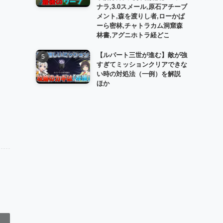
ナラ,3.0スメール,原石アチーブ
メント,森を渡りし者,ローかぱ
ーら密林,チャトラカム洞窟森
林書,アグニホトラ経どこ
【ルパート三世が進む】敵が強
すぎてミッションクリアできな
い時の対処法（一例）を解説
ほか