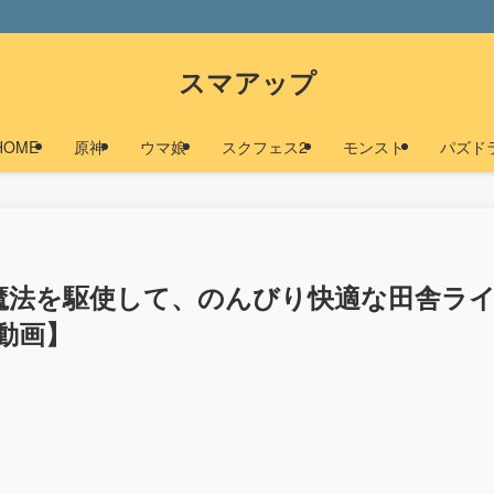
スマアップ
HOME
原神
ウマ娘
スクフェス2
モンスト
パズド
魔法を駆使して、のんびり快適な田舎ラ
動画】