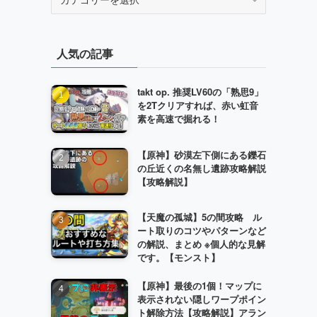
テ
ゴ
リ
人気の記事
ー
takt op. 推奨LV60の「熟思9」
を2Tクリアすれば、赤い虹音
素を高速で掘れる！
【原神】砂漠左下側にある鑠石
の丘近くの名無し遺跡攻略解説
【攻略解説】
【天魔の孤城】5の間攻略 ル
ート取りのコツやパターンなど
の解説、まとめ ※個人的な見解
です。【モンスト】
【原神】最後の1個！マップに
表示されない隠しワープポイン
ト解除方法【攻略解説】アラン