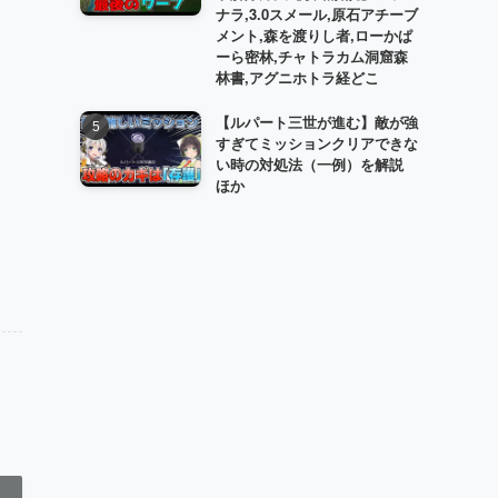
ナラ,3.0スメール,原石アチーブ
メント,森を渡りし者,ローかぱ
ーら密林,チャトラカム洞窟森
林書,アグニホトラ経どこ
【ルパート三世が進む】敵が強
すぎてミッションクリアできな
い時の対処法（一例）を解説
ほか