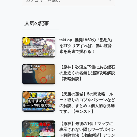
テ
ゴ
リ
人気の記事
ー
takt op. 推奨LV60の「熟思9」
を2Tクリアすれば、赤い虹音
素を高速で掘れる！
【原神】砂漠左下側にある鑠石
の丘近くの名無し遺跡攻略解説
【攻略解説】
【天魔の孤城】5の間攻略 ル
ート取りのコツやパターンなど
の解説、まとめ ※個人的な見解
です。【モンスト】
【原神】最後の1個！マップに
表示されない隠しワープポイン
ト解除方法【攻略解説】アラン