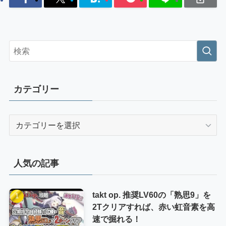
カテゴリー
カ
テ
ゴ
リ
人気の記事
ー
takt op. 推奨LV60の「熟思9」を
2Tクリアすれば、赤い虹音素を高
速で掘れる！