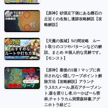
【原神】砂漠左下側にある鑠石の
丘近くの名無し遺跡攻略解説【攻
略解説】
【天魔の孤城】5の間攻略 ルー
ト取りのコツやパターンなどの解
説、まとめ ※個人的な見解です。
【モンスト】
【原神】最後の1個！マップに表
示されない隠しワープポイント解
除方法【攻略解説】アランナ
ラ,3.0スメール,原石アチーブメン
ト,森を渡りし者,ローかぱーら密
林,チャトラカム洞窟森林書,アグ
ニホトラ経どこ