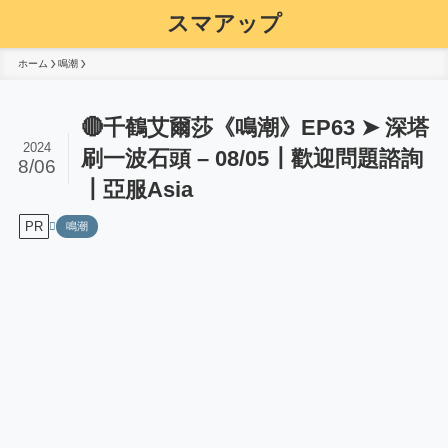
スマアップ
ホーム
鳴潮
🔴千鶴艾爾莎《鳴潮》EP63 ➤ 深塔
2024
刷一波石頭 – 08/05┃歡迎問題諮詢
8/06
┃亞服Asia
PR
鳴潮