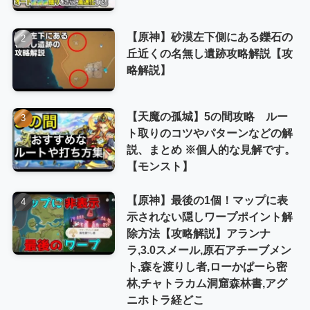
【原神】砂漠左下側にある鑠石の
丘近くの名無し遺跡攻略解説【攻
略解説】
【天魔の孤城】5の間攻略 ルー
ト取りのコツやパターンなどの解
説、まとめ ※個人的な見解です。
【モンスト】
【原神】最後の1個！マップに表
示されない隠しワープポイント解
除方法【攻略解説】アランナ
ラ,3.0スメール,原石アチーブメン
ト,森を渡りし者,ローかぱーら密
林,チャトラカム洞窟森林書,アグ
ニホトラ経どこ