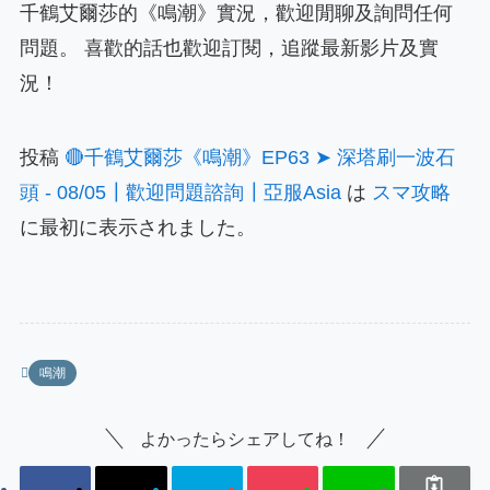
千鶴艾爾莎的《鳴潮》實況，歡迎閒聊及詢問任何
問題。 喜歡的話也歡迎訂閱，追蹤最新影片及實
況！
投稿
🔴千鶴艾爾莎《鳴潮》EP63 ➤ 深塔刷一波石
頭 - 08/05┃歡迎問題諮詢┃亞服Asia
は
スマ攻略
に最初に表示されました。
鳴潮
よかったらシェアしてね！