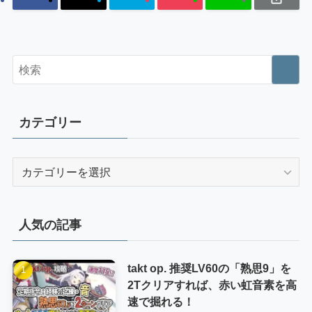
カテゴリー
カ
テ
ゴ
リ
人気の記事
ー
takt op. 推奨LV60の「熟思9」を
2Tクリアすれば、赤い虹音素を高
速で掘れる！