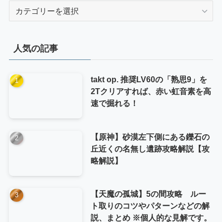
カ
テ
ゴ
リ
人気の記事
ー
takt op. 推奨LV60の「熟思9」を
2Tクリアすれば、赤い虹音素を高
速で掘れる！
【原神】砂漠左下側にある鑠石の
丘近くの名無し遺跡攻略解説【攻
略解説】
【天魔の孤城】5の間攻略 ルー
ト取りのコツやパターンなどの解
説、まとめ ※個人的な見解です。