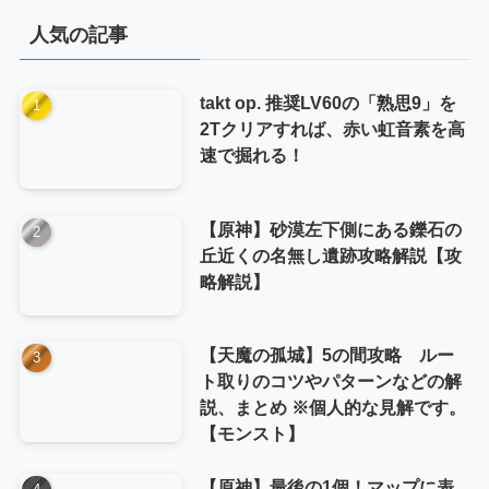
リ
人気の記事
ー
takt op. 推奨LV60の「熟思9」を
2Tクリアすれば、赤い虹音素を高
速で掘れる！
【原神】砂漠左下側にある鑠石の
丘近くの名無し遺跡攻略解説【攻
略解説】
【天魔の孤城】5の間攻略 ルー
ト取りのコツやパターンなどの解
説、まとめ ※個人的な見解です。
【モンスト】
【原神】最後の1個！マップに表