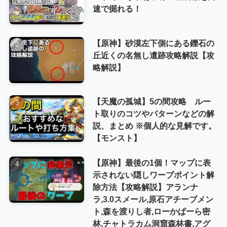
速で掘れる！
【原神】砂漠左下側にある鑠石の
丘近くの名無し遺跡攻略解説【攻
略解説】
【天魔の孤城】5の間攻略 ルー
ト取りのコツやパターンなどの解
説、まとめ ※個人的な見解です。
【モンスト】
【原神】最後の1個！マップに表
示されない隠しワープポイント解
除方法【攻略解説】アランナ
ラ,3.0スメール,原石アチーブメン
ト,森を渡りし者,ローかぱーら密
林,チャトラカム洞窟森林書,アグ