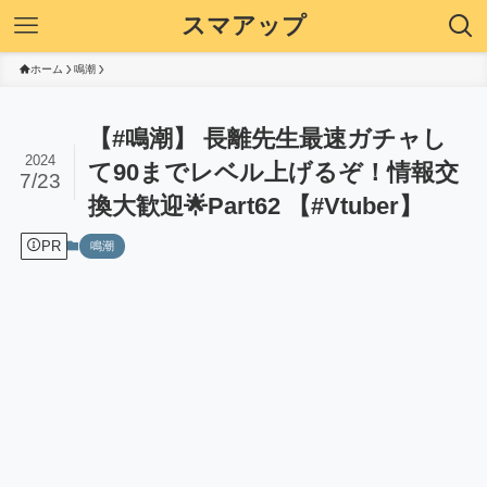
スマアップ
ホーム
鳴潮
【#鳴潮】 長離先生最速ガチャし
2024
て90までレベル上げるぞ！情報交
7/23
換大歓迎🌟Part62 【#Vtuber】
PR
鳴潮