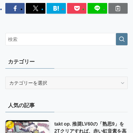
カテゴリー
カ
テ
ゴ
リ
人気の記事
ー
takt op. 推奨LV60の「熟思9」を
2Tクリアすれば、赤い虹音素を高