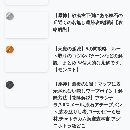
【原神】砂漠左下側にある鑠石の
丘近くの名無し遺跡攻略解説【攻
略解説】
【天魔の孤城】5の間攻略 ルー
ト取りのコツやパターンなどの解
説、まとめ ※個人的な見解です。
【モンスト】
【原神】最後の1個！マップに表
示されない隠しワープポイント解
除方法【攻略解説】アランナ
ラ,3.0スメール,原石アチーブメン
ト,森を渡りし者,ローかぱーら密
林,チャトラカム洞窟森林書,アグ
ニホトラ経どこ