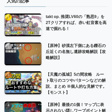
人気の記事
ー
takt op. 推奨LV60の「熟思9」を
2Tクリアすれば、赤い虹音素を高
速で掘れる！
【原神】砂漠左下側にある鑠石の
丘近くの名無し遺跡攻略解説【攻
略解説】
【天魔の孤城】5の間攻略 ルー
ト取りのコツやパターンなどの解
説、まとめ ※個人的な見解です。
【モンスト】
【原神】最後の1個！マップに表
示されない隠しワープポイント解