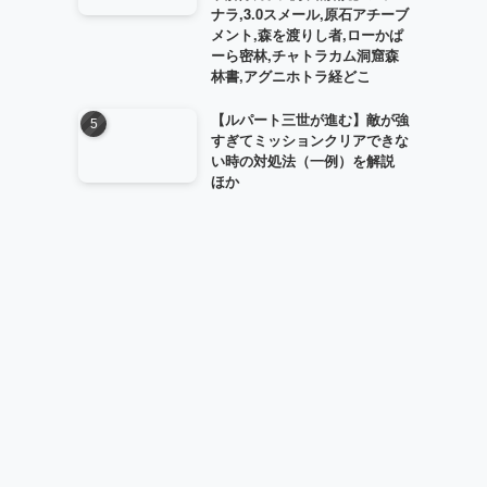
ナラ,3.0スメール,原石アチーブ
メント,森を渡りし者,ローかぱ
ーら密林,チャトラカム洞窟森
林書,アグニホトラ経どこ
【ルパート三世が進む】敵が強
すぎてミッションクリアできな
い時の対処法（一例）を解説
ほか