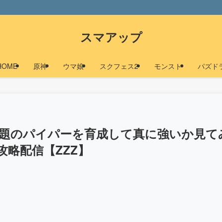
スマアップ
HOME
原神
ウマ娘
スクフェス2
モンスト
パズド
話題のパイパーを育成して真に強いか見て
略配信【ZZZ】