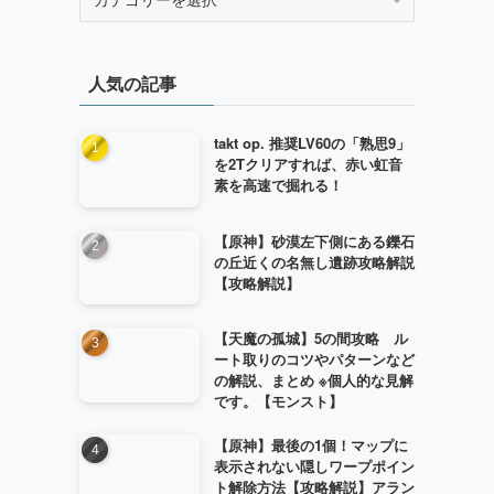
テ
ゴ
リ
人気の記事
ー
takt op. 推奨LV60の「熟思9」
を2Tクリアすれば、赤い虹音
素を高速で掘れる！
【原神】砂漠左下側にある鑠石
の丘近くの名無し遺跡攻略解説
【攻略解説】
【天魔の孤城】5の間攻略 ル
ート取りのコツやパターンなど
の解説、まとめ ※個人的な見解
です。【モンスト】
【原神】最後の1個！マップに
表示されない隠しワープポイン
ト解除方法【攻略解説】アラン