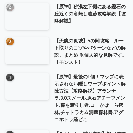
【原神】砂漠左下側にある鑠石の
丘近くの名無し遺跡攻略解説【攻
略解説】
【天魔の孤城】5の間攻略 ルー
ト取りのコツやパターンなどの解
説、まとめ ※個人的な見解です。
【モンスト】
【原神】最後の1個！マップに表
示されない隠しワープポイント解
除方法【攻略解説】アランナ
ラ,3.0スメール,原石アチーブメン
ト,森を渡りし者,ローかぱーら密
林,チャトラカム洞窟森林書,アグ
ニホトラ経どこ