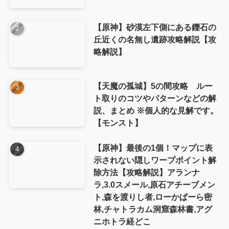
【原神】砂漠左下側にある鑠石の
丘近くの名無し遺跡攻略解説【攻
略解説】
【天魔の孤城】5の間攻略 ルー
ト取りのコツやパターンなどの解
説、まとめ ※個人的な見解です。
【モンスト】
【原神】最後の1個！マップに表
示されない隠しワープポイント解
除方法【攻略解説】アランナ
ラ,3.0スメール,原石アチーブメン
ト,森を渡りし者,ローかぱーら密
林,チャトラカム洞窟森林書,アグ
ニホトラ経どこ