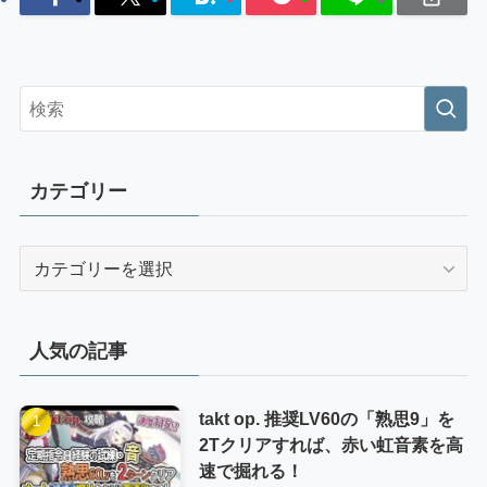
カテゴリー
カ
テ
ゴ
リ
人気の記事
ー
takt op. 推奨LV60の「熟思9」を
2Tクリアすれば、赤い虹音素を高
速で掘れる！