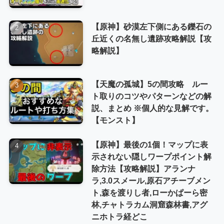
【原神】砂漠左下側にある鑠石の
丘近くの名無し遺跡攻略解説【攻
略解説】
【天魔の孤城】5の間攻略 ルー
ト取りのコツやパターンなどの解
説、まとめ ※個人的な見解です。
【モンスト】
【原神】最後の1個！マップに表
示されない隠しワープポイント解
除方法【攻略解説】アランナ
ラ,3.0スメール,原石アチーブメン
ト,森を渡りし者,ローかぱーら密
林,チャトラカム洞窟森林書,アグ
ニホトラ経どこ