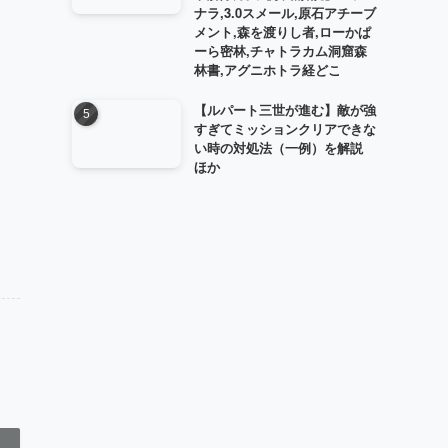
ナラ,3.0スメール,原石アチーブ
メント,森を渡りし者,ローかぱ
ーら密林,チャトラカム洞窟森
林書,アグニホトラ経どこ
【ルパート三世が進む】敵が強
すぎてミッションクリアできな
い時の対処法（一例）を解説
ほか