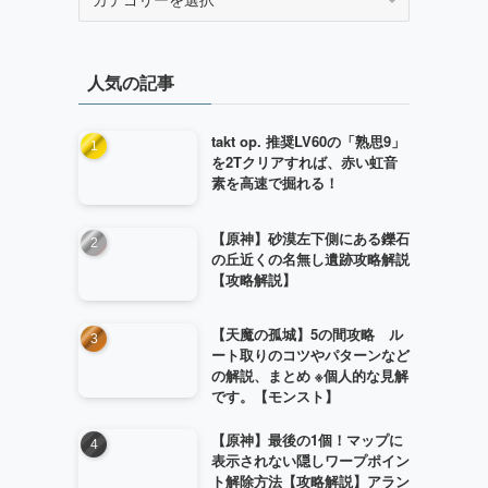
テ
ゴ
リ
人気の記事
ー
takt op. 推奨LV60の「熟思9」
を2Tクリアすれば、赤い虹音
素を高速で掘れる！
【原神】砂漠左下側にある鑠石
の丘近くの名無し遺跡攻略解説
【攻略解説】
【天魔の孤城】5の間攻略 ル
ート取りのコツやパターンなど
の解説、まとめ ※個人的な見解
です。【モンスト】
【原神】最後の1個！マップに
表示されない隠しワープポイン
ト解除方法【攻略解説】アラン