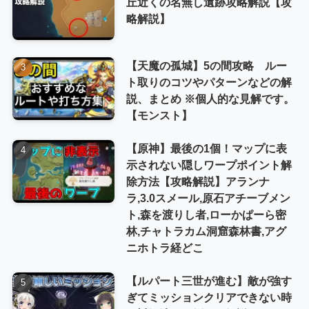
丘近くの名無し遺跡攻略解説【攻
略解説】
【天魔の孤城】5の間攻略 ルー
ト取りのコツやパターンなどの解
説、まとめ ※個人的な見解です。
【モンスト】
【原神】最後の1個！マップに表
示されない隠しワープポイント解
除方法【攻略解説】アランナ
ラ,3.0スメール,原石アチーブメン
ト,森を渡りし者,ローかぱーら密
林,チャトラカム洞窟森林書,アグ
ニホトラ経どこ
【ルパート三世が進む】敵が強す
ぎてミッションクリアできない時