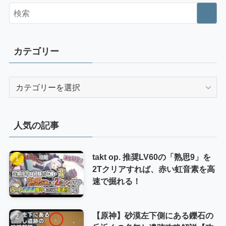
カテゴリー
カ
テ
ゴ
リ
人気の記事
ー
takt op. 推奨LV60の「熟思9」を
2Tクリアすれば、赤い虹音素を高
速で掘れる！
【原神】砂漠左下側にある鑠石の