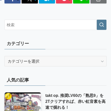
カテゴリー
カ
テ
ゴ
リ
人気の記事
ー
takt op. 推奨LV60の「熟思9」を
2Tクリアすれば、赤い虹音素を高
速で掘れる！