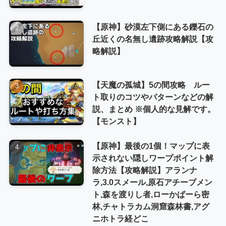
【原神】砂漠左下側にある鑠石の
丘近くの名無し遺跡攻略解説【攻
略解説】
【天魔の孤城】5の間攻略 ルー
ト取りのコツやパターンなどの解
説、まとめ ※個人的な見解です。
【モンスト】
【原神】最後の1個！マップに表
示されない隠しワープポイント解
除方法【攻略解説】アランナ
ラ,3.0スメール,原石アチーブメン
ト,森を渡りし者,ローかぱーら密
林,チャトラカム洞窟森林書,アグ
ニホトラ経どこ