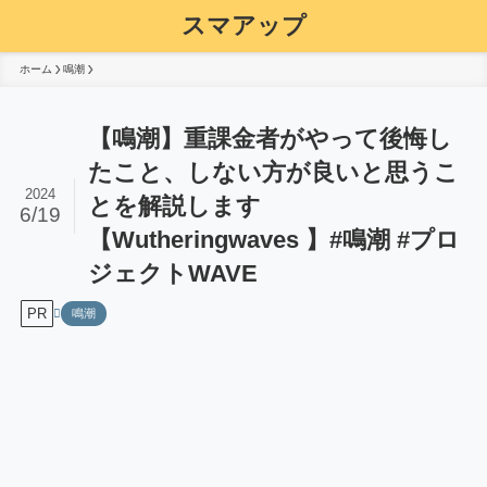
スマアップ
ホーム
鳴潮
【鳴潮】重課金者がやって後悔し
たこと、しない方が良いと思うこ
2024
とを解説します
6/19
【Wutheringwaves 】#鳴潮 #プロ
ジェクトWAVE
PR
鳴潮